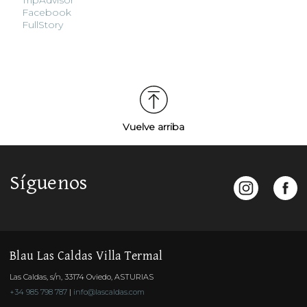
TripAdvisor
Facebook
FullStory
Vuelve arriba
Síguenos
Blau Las Caldas Villa Termal
Las Caldas, s/n, 33174 Oviedo, ASTURIAS
+34 985 798 787
|
info@lascaldas.com